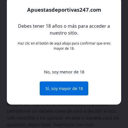
posibilidades totales)
entre la cuota
que nos
Apuestasdeportivas247.com
interese.
Pongamos por ejemplo una
apuesta
de fútbol
cuya
Debes tener 18 años o más para acceder a
cuota para el equipo que juega en casa es de 1.30. La
nuestro sitio.
cifra resultante de la operación es
76,92% (100
dividido entre 1.30)
. Es decir, que el equipo local
Haz clic en el botón de aquí abajo para confirmar que eres
mayor de 18.
tendría un 76,92% de probabilidades de ganar el
encuentro.
Este tipo de probabilidades son las llamadas
No, soy menor de 18
‘probabilidades implícitas’. A estas, las casas de
apuestas añaden siempre un porcentaje fijo, que
Sí, soy mayor de 18
sería el beneficio que se llevan por su
gestión
, tal y
como pasa en los casinos físicos. Ese porcentaje por
encima del 100% (las probabilidades implícitas)
también es un detalle clave de cara a decidir si nos
sale rentable o no apostar en esta o aquella casa de
apuestas deportivas. Veámoslo con más