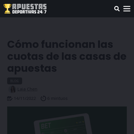
Cómo funcionan las
cuotas de las casas de
apuestas
BLOG
Laia Chen
14/11/2022
6 mintuos