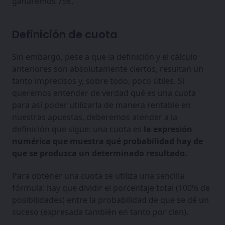
ganaremos 75€.
Definición de cuota
Sin embargo, pese a que la definición y el cálculo
anteriores son absolutamente ciertos, resultan un
tanto imprecisos y, sobre todo, poco útiles. Si
queremos entender de verdad qué es una cuota
para así poder utilizarla de manera rentable en
nuestras apuestas, deberemos atender a la
definición que sigue: una cuota es
la expresión
numérica que muestra qué probabilidad hay de
que se produzca un determinado resultado.
Para obtener una cuota se utiliza una sencilla
fórmula: hay que dividir el porcentaje total (100% de
posibilidades) entre la probabilidad de que se dé un
suceso (expresada también en tanto por cien).