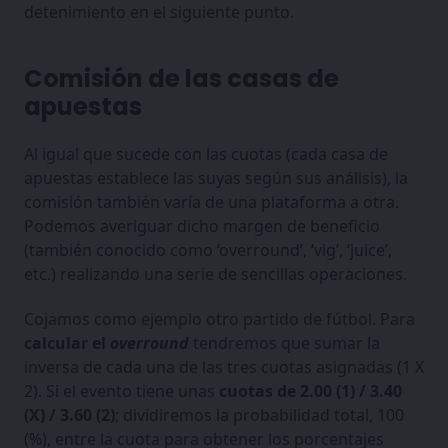
detenimiento en el siguiente punto.
Comisión de las casas de
apuestas
Al igual que sucede con las cuotas (cada casa de
apuestas establece las suyas según sus análisis), la
comisión también varía de una plataforma a otra.
Podemos averiguar dicho margen de beneficio
(también conocido como ‘overround’, ‘vig’, ‘juice’,
etc.) realizando una serie de sencillas operaciones.
Cojamos como ejemplo otro partido de fútbol. Para
calcular el
overround
tendremos que sumar la
inversa de cada una de las tres cuotas asignadas (1 X
2). Si el evento tiene unas
cuotas de 2.00 (1) / 3.40
(X) / 3.60 (2)
; dividiremos la probabilidad total, 100
(%), entre la cuota para obtener los porcentajes