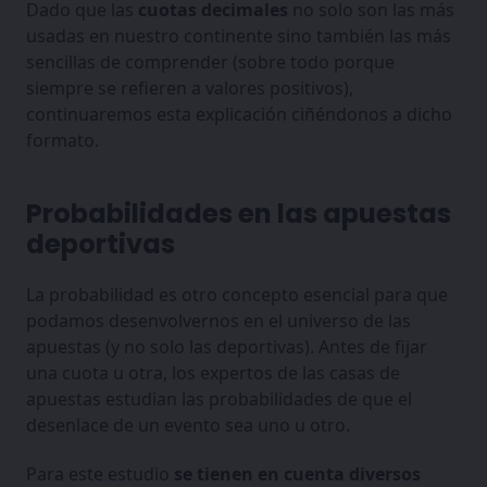
Dado que las
cuotas decimales
no solo son las más
usadas en nuestro continente sino también las más
sencillas de comprender (sobre todo porque
siempre se refieren a valores positivos),
continuaremos esta explicación ciñéndonos a dicho
formato.
Probabilidades en las apuestas
deportivas
La probabilidad es otro concepto esencial para que
podamos desenvolvernos en el universo de las
apuestas (y no solo las deportivas). Antes de fijar
una cuota u otra, los expertos de las casas de
apuestas estudian las probabilidades de que el
desenlace de un evento sea uno u otro.
Para este estudio
se tienen en cuenta diversos