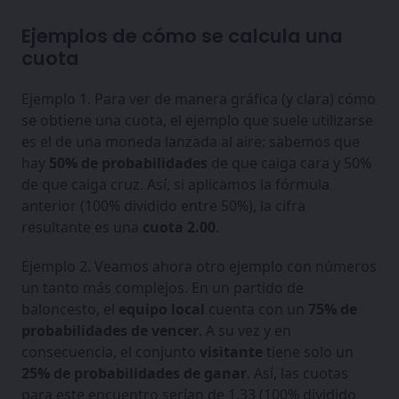
Ejemplos de cómo se calcula una
cuota
Ejemplo 1. Para ver de manera gráfica (y clara) cómo
se obtiene una cuota, el ejemplo que suele utilizarse
es el de una moneda lanzada al aire: sabemos que
hay
50% de probabilidades
de que caiga cara y 50%
de que caiga cruz. Así, si aplicamos la fórmula
anterior (100% dividido entre 50%), la cifra
resultante es una
cuota 2.00
.
Ejemplo 2. Veamos ahora otro ejemplo con números
un tanto más complejos. En un partido de
baloncesto, el
equipo local
cuenta con un
75% de
probabilidades
de vencer
. A su vez y en
consecuencia, el conjunto
visitante
tiene solo un
25% de probabilidades de ganar
. Así, las cuotas
para este encuentro serían de 1.33 (100% dividido