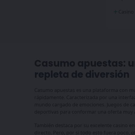
+
Casino 
Casumo apuestas:
u
repleta
de diversión
Casumo apuestas es una plataforma con mu
rápidamente. Caracterizada por una interfaz
mundo cargado de emociones. Juegos de ca
deportivas para conformar una oferta muy a
También destaca por su excelente casino en
directo. Pero, por si todo esto fuera poco, 