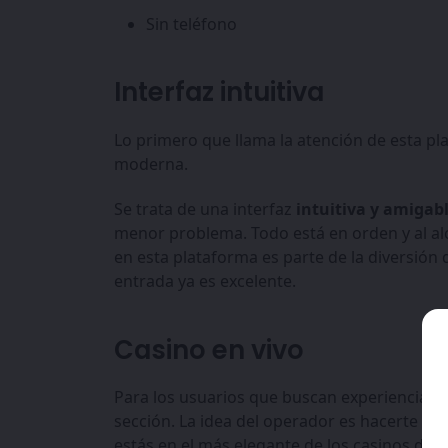
Sin teléfono
Interfaz intuitiva
Lo primero que llama la atención de esta pla
moderna.
Se trata de una interfaz
intuitiva y amigab
menor problema. Todo está en orden y al alc
en esta plataforma es parte de la diversión 
entrada ya es excelente.
Casino en vivo
Para los usuarios que buscan experiencias 
sección. La idea del operador es hacerte fl
estás en el más elegante de los casinos de 