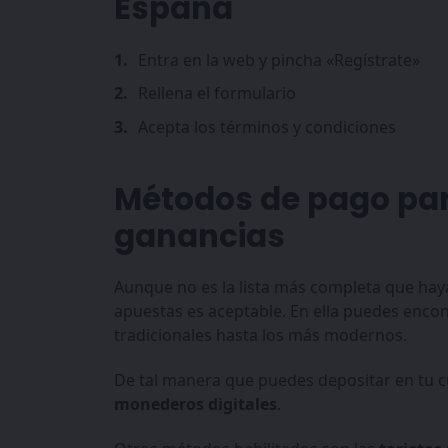
España
Entra en la web y pincha «Regístrate»
Rellena el formulario
Acepta los términos y condiciones
Métodos de pago par
ganancias
Aunque no es la lista más completa que haya
apuestas es aceptable. En ella puedes enco
tradicionales hasta los más modernos.
De tal manera que puedes depositar en tu 
monederos digitales
.