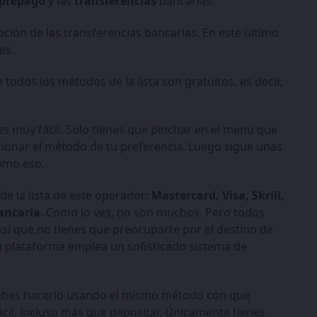
 prepago
y las
transferencias
bancarias.
ión de las transferencias bancarias. En este último
es.
todos los métodos de la lista son gratuitos, es decir,
s muy fácil. Solo tienes que pinchar en el menú que
ccionar el método de tu preferencia. Luego sigue unas
como eso.
e la lista de este operador:
Mastercard, Visa, Skrill,
bancaria
. Como lo ves, no son muchos. Pero todos
sí que no tienes que preocuparte por el destino de
a plataforma emplea un sofisticado sistema de
ebes hacerlo usando el mismo método con que
cil, incluso más que depositar. Únicamente tienes