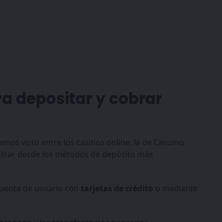
a depositar y cobrar
mos visto entre los casinos online, la de Casumo
ntrar desde los métodos de depósito más
cuenta de usuario con
tarjetas de crédito
o mediante