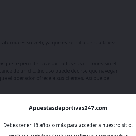
taforma es su web, ya que es sencilla pero a la vez
le
que te permite navegar todos sus rincones sin el
ance de un clic. Incluso puede decirse que navegar
que el operador ofrece a sus clientes. Así que de
Apuestasdeportivas247.com
sensoriales, Casumo ha dispuesto esta magnífica
Debes tener 18 años o más para acceder a nuestro sitio.
ipar con tanta emoción y realismo. Imagínate que
Montecarlo jugando con un crupier real, pero en