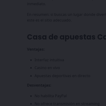
inmediato.
En resumen: si buscas un lugar donde divert
este es el sitio adecuado.
Casa de apuestas C
Ventajas:
Interfaz intuitiva
Casino en vivo
Apuestas deportivas en directo
Desventajas:
No habilita PayPal
No ofrece transmisión en streaming