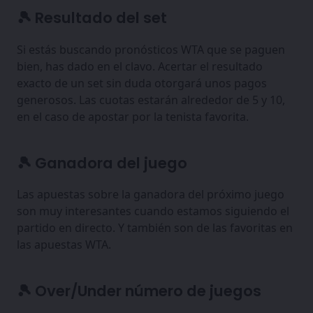
🎾​ Resultado del set
Si estás buscando pronósticos WTA que se paguen
bien, has dado en el clavo. Acertar el resultado
exacto de un set sin duda otorgará unos pagos
generosos. Las cuotas estarán alrededor de 5 y 10,
en el caso de apostar por la tenista favorita.
🎾​ Ganadora del juego
Las apuestas sobre la ganadora del próximo juego
son muy interesantes cuando estamos siguiendo el
partido en directo. Y también son de las favoritas en
las apuestas WTA.
🎾​ Over/Under número de juegos