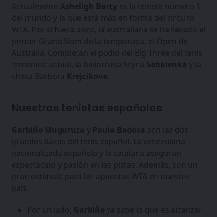
Actualmente
Asheligh Barty
es la tenista número 1
del mundo y la que está más en forma del circuito
WTA. Por si fuera poco, la australiana se ha llevado el
primer Grand Slam de la temporada, el Open de
Australia. Completan el podio del Big Three del tenis
femenino actual, la bielorrusa Aryna
Sabalenka
y la
checa Barbora
Krejcikova
.
Nuestras tenistas españolas
Garbiñe Muguruza
y
Paula Badosa
son las dos
grandes bazas del tenis español. La venezolana
nacionalizada española y la catalana aseguran
espectáculo y pasión en las pistas. Además, son un
gran estímulo para las apuestas WTA en nuestro
país.
Por un lado,
Garbiñe
ya sabe lo que es alcanzar