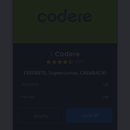
1.
Codere
97%
FREEBETS, Supercuotas, CASHBACK!
FREEBETS:
10€
PROMO:
20€
Visitar
Reseña