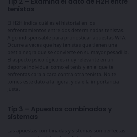
Tip 2 – Examina el dato de H2H entre
tenistas
El H2H indica cuál es el historial en los
enfrentamientos entre dos determinadas tenistas.
Algo indispensable para pronosticar apuestas WTA.
Ocurre a veces que hay tenistas que tienen una
bestia negra que se convierte en su mayor pesadilla.
El aspecto psicológico es muy relevante en un
deporte individual como el tenis y en el que te
enfrentas cara a cara contra otra tenista. No te
tomes este dato a la ligera, y dale la importancia
justa.
Tip 3 – Apuestas combinadas y
sistemas
Las apuestas combinadas y sistemas son perfectas