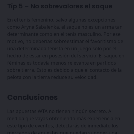
Tip 5 – No sobrevalores el saque
En el tenis femenino, salvo algunas excepciones
como Aryna Sabalenka, el saque no es un arma tan
determinante como en el tenis masculino. Por ese
motivo, no deberías sobreestimar el favoritismo de
una determinada tenista en un juego solo por el
hecho de estar en posesión del servicio. El saque en
féminas es todavía menos relevante en partidos
sobre tierra. Esto es debido a que el contacto de la
pelota con la tierra reduce su velocidad.
Conclusiones
Las apuestas WTA no tienen ningún secreto. A
medida que vayas obteniendo más experiencia en
este tipo de eventos, detectarás de inmediato los
mercados de apuestas que puedan suponer una