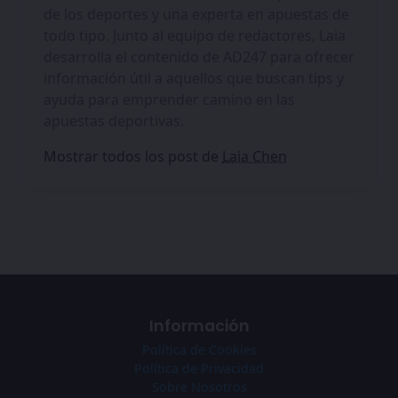
de los deportes y una experta en apuestas de
todo tipo. Junto al equipo de redactores, Laia
desarrolla el contenido de AD247 para ofrecer
información útil a aquellos que buscan tips y
ayuda para emprender camino en las
apuestas deportivas.
Mostrar todos los post de
Laia Chen
Información
Política de Cookies
Política de Privacidad
Sobre Nosotros