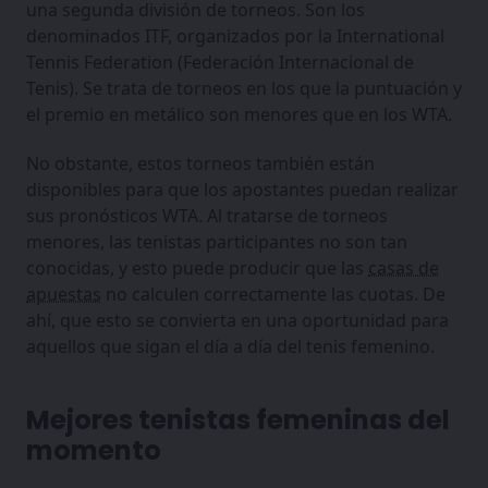
una segunda división de torneos. Son los
denominados ITF, organizados por la International
Tennis Federation (Federación Internacional de
Tenis). Se trata de torneos en los que la puntuación y
el premio en metálico son menores que en los WTA.
No obstante, estos torneos también están
disponibles para que los apostantes puedan realizar
sus pronósticos WTA. Al tratarse de torneos
menores, las tenistas participantes no son tan
conocidas, y esto puede producir que las
casas de
apuestas
no calculen correctamente las cuotas. De
ahí, que esto se convierta en una oportunidad para
aquellos que sigan el día a día del tenis femenino.
Mejores tenistas femeninas del
momento