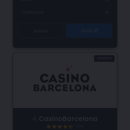
COMBINADA:
5€
Visitar
Reseña
FREEBETS
4.
CasinoBarcelona
94%