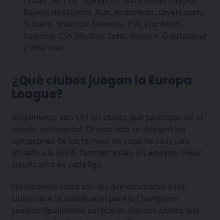
clubes. Son los siguientes: Manchester United,
Bayern de Múnich, Ajax, Anderlecht, Leverkusen,
Schalke, Shakhtar Donetsk, PSV, Frankfurt,
Valencia, CSK Moskva, Zenit, Ipswich, Galatasaray
y Villarreal.
¿Qué clubes juegan la Europa
League?
Inicialmente son 193 los clubes que participan en el
evento continental. En esta lista se incluyen los
campeones de los torneos de copa de cada país
afiliado a la UEFA. También están los equipos mejor
clasificados en cada liga.
Obviamente estos son los que escoltaron a los
clubes que se clasificaron para la Champions
League. Igualmente participan algunos clubes que