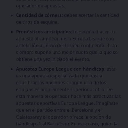
operador de apuestas.
Cantidad de córners
: debes acertar la cantidad
de tiros de esquina.
Pronósticos anticipados
: te permite hacer tu
apuesta al campeón de la Europa League con
antelación al inicio del torneo continental. Esto
siempre supone una mejor cuota que la que se
obtiene una vez iniciado el evento.
Apuestas Europa League con hándicap
: esta
es una apuesta especializada que busca
equilibrar las opciones cuando uno de los
equipos es ampliamente superior al otro. De
esta manera el operador hace más atractivas las
apuestas deportivas Europa League. Imagínate
que en el partido entre el Barcelona y el
Galatasaray el operador ofrece la opción de
hándicap -1 al Barcelona. En este caso, quien la