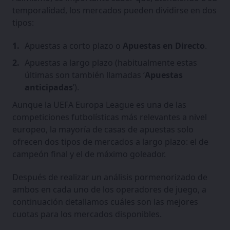
temporalidad, los mercados pueden dividirse en dos
tipos:
Apuestas a corto plazo o
Apuestas en Directo
.
Apuestas a largo plazo (habitualmente estas
últimas son también llamadas ‘
Apuestas
anticipadas
’).
Aunque la UEFA Europa League es una de las
competiciones futbolísticas más relevantes a nivel
europeo, la mayoría de casas de apuestas solo
ofrecen dos tipos de mercados a largo plazo: el de
campeón final y el de máximo goleador.
Después de realizar un análisis pormenorizado de
ambos en cada uno de los operadores de juego, a
continuación detallamos cuáles son las mejores
cuotas para los mercados disponibles.