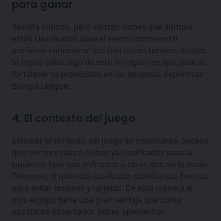
para ganar
Resulta curioso, pero existen clubes que aunque
están clasificados para el evento continental
prefieren concentrar sus fuerzas en torneos locales.
Si logras pillar algo de esto en algún equipo, podrás
fortalecer tu pronóstico en las apuestas deportivas
Europa League.
4. El contexto del juego
Estudiar el contexto del juego es importante. Sucede
que siempre habrá clubes ya clasificados para la
siguiente fase que enfrentas a otros que no lo están.
Entonces, el que está clasificado dosifica sus fuerzas
para evitar lesiones y tarjetas. De esta manera el
otro equipo tiene una gran ventaja que como
apostante observador debes aprovechar.