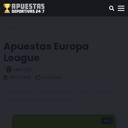
Fútbol
Europa League
Apuestas Europa
League
Laia Chen
05/12/2022
8 mintuos
Los mejores consejos para jugar y ganar en
las apuestas Europa League
APP