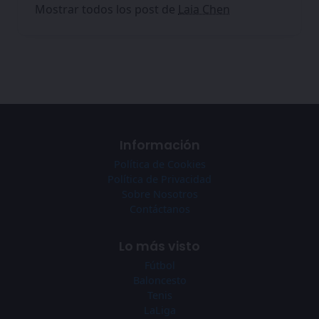
Mostrar todos los post de
Laia Chen
Información
Política de Cookies
Política de Privacidad
Sobre Nosotros
Contáctanos
Lo más visto
Fútbol
Baloncesto
Tenis
LaLiga