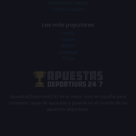
Champions League
Europa League
Las más populares
Luckia
Codere
bet365
LeoVegas
777.es
ApuestasDeportivas247 es el mejor sitio en España para
comparar casas de apuestas y guiarse en el mundo de las
apuestas deportivas.