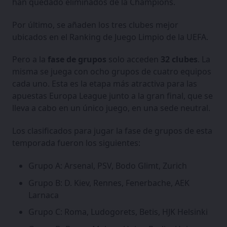
han quedado eliminados de la Champions.
Por último, se añaden los tres clubes mejor
ubicados en el Ranking de Juego Limpio de la UEFA.
Pero a la
fase de grupos
solo acceden
32 clubes
. La
misma se juega con ocho grupos de cuatro equipos
cada uno. Esta es la etapa más atractiva para las
apuestas Europa League junto a la gran final, que se
lleva a cabo en un único juego, en una sede neutral.
Los clasificados para jugar la fase de grupos de esta
temporada fueron los siguientes:
Grupo A: Arsenal, PSV, Bodo Glimt, Zurich
Grupo B: D. Kiev, Rennes, Fenerbache, AEK
Larnaca
Grupo C: Roma, Ludogorets, Betis, HJK Helsinki