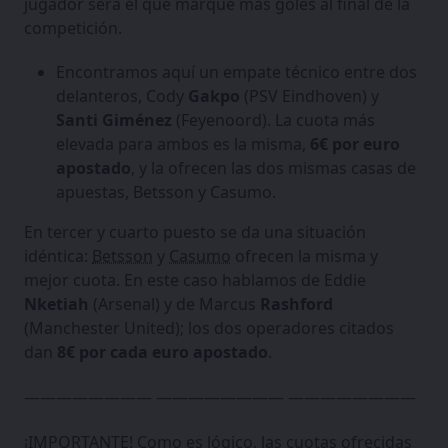
jugador será el que marque más goles al final de la
competición.
Encontramos aquí un empate técnico entre dos
delanteros, Cody
Gakpo
(PSV Eindhoven) y
Santi Giménez
(Feyenoord). La cuota más
elevada para ambos es la misma,
6€ por euro
apostado
, y la ofrecen las dos mismas casas de
apuestas, Betsson y Casumo.
En tercer y cuarto puesto se da una situación
idéntica:
Betsson
y
Casumo
ofrecen la misma y
mejor cuota. En este caso hablamos de Eddie
Nketiah
(Arsenal) y de Marcus
Rashford
(Manchester United); los dos operadores citados
dan
8€ por cada euro apostado
.
———————— ———————— ————————
¡IMPORTANTE! Como es lógico, las cuotas ofrecidas