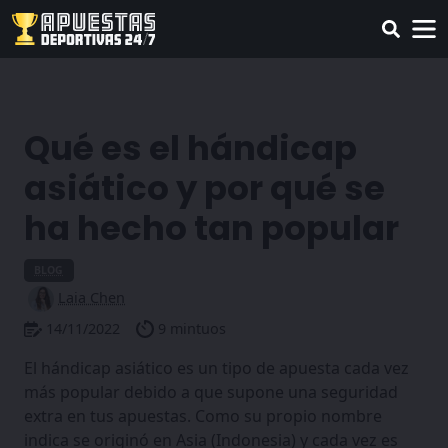
Qué es el hándicap
asiático y por qué se
ha hecho tan popular
BLOG
Laia Chen
14/11/2022
9 mintuos
El hándicap asiático es un tipo de apuesta cada vez
más popular debido a que supone una seguridad
extra en tus apuestas. Como su propio nombre
indica se originó en Asia (Indonesia) y cada vez es