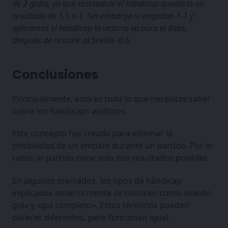
de 2 goles, ya que restándole el hándicap quedaría un
resultado de 1,5 a 1. Sin embargo si empatan 1-1 y
aplicamos el hándicap la victoria va para el Betis,
después de restarle al Sevilla -0.5.
Conclusiones
Principalmente, esto es todo lo que necesitas saber
sobre los hándicaps asiáticos.
Este concepto fue creado para eliminar la
posibilidad de un empate durante un partido. Por lo
tanto, el partido tiene solo dos resultados posibles.
En algunos mercados, los tipos de hándicap
explicados anteriormente se conocen como «medio
gol» y «gol completo». Estos términos pueden
parecer diferentes, pero funcionan igual.