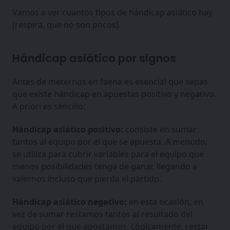
Vamos a ver cuantos tipos de hándicap asiático hay
(respira, que no son pocos).
Hándicap asiático por signos
Antes de meternos en faena es esencial que sepas
que existe hándicap en apuestas positivo y negativo.
A priori es sencillo:
Hándicap asiático positivo:
consiste en sumar
tantos al equipo por el que se apuesta. A menudo,
se utiliza para cubrir variables para el equipo que
menos posibilidades tenga de ganar, llegando a
valernos incluso que pierda el partido.
Hándicap asiático negativo:
en esta ocasión, en
vez de sumar restamos tantos al resultado del
equipo por el que apostamos. Lógicamente, restar