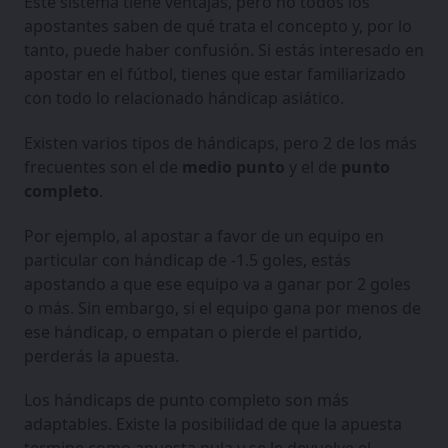
Este sistema tiene ventajas, pero no todos los
apostantes saben de qué trata el concepto y, por lo
tanto, puede haber confusión. Si estás interesado en
apostar en el fútbol, ​​tienes que estar familiarizado
con todo lo relacionado hándicap asiático.
Existen varios tipos de hándicaps, pero 2 de los más
frecuentes son el de
medio punto
y el de
punto
completo
.
Por ejemplo, al apostar a favor de un equipo en
particular con hándicap de -1.5 goles, estás
apostando a que ese equipo va a ganar por 2 goles
o más. Sin embargo, si el equipo gana por menos de
ese hándicap, o empatan o pierde el partido,
perderás la apuesta.
Los hándicaps de punto completo son más
adaptables. Existe la posibilidad de que la apuesta