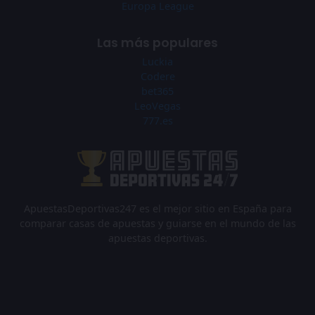
Europa League
Las más populares
Luckia
Codere
bet365
LeoVegas
777.es
ApuestasDeportivas247 es el mejor sitio en España para
comparar casas de apuestas y guiarse en el mundo de las
apuestas deportivas.