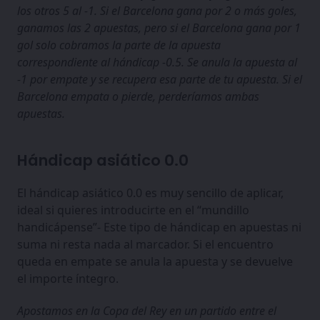
los otros 5 al -1. Si el Barcelona gana por 2 o más goles,
ganamos las 2 apuestas, pero si el Barcelona gana por 1
gol solo cobramos la parte de la apuesta
correspondiente al hándicap -0.5. Se anula la apuesta al
-1 por empate y se recupera esa parte de tu apuesta. Si el
Barcelona empata o pierde, perderíamos ambas
apuestas.
Hándicap asiático 0.0
El hándicap asiático 0.0 es muy sencillo de aplicar,
ideal si quieres introducirte en el “mundillo
handicápense”- Este tipo de hándicap en apuestas ni
suma ni resta nada al marcador. Si el encuentro
queda en empate se anula la apuesta y se devuelve
el importe íntegro.
Apostamos en la Copa del Rey en un partido entre el