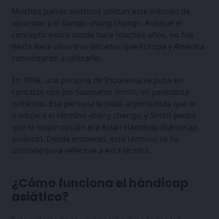
Muchos países asiáticos utilizan este método de
apuestas y lo llaman «hang cheng». Aunque el
concepto existe desde hace muchos años, no fue
hasta hace unas tres décadas que Europa y América
comenzaron a utilizarlo.
En 1998, una persona de Indonesia se puso en
contacto con Joe Saumarez Smith, un periodista
británico. Esa persona le pidió al periodista que le
tradujera el término «hang cheng», y Smith pensó
que la mejor opción era Asian Handicap (hándicap
asiático). Desde entonces, este término se ha
utilizado para referirse a esta técnica.
¿Cómo funciona el hándicap
asiático?