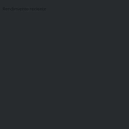
Rendimiento reciente