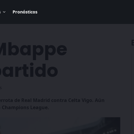
s
Pronósticos
 Mbappe
partido
s
rrota de Real Madrid contra Celta Vigo. Aún
la Champions League.