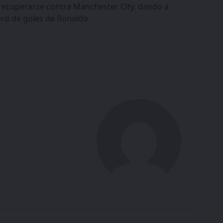
 recuperarse contra Manchester City, dando a
rd de goles de Ronaldo.