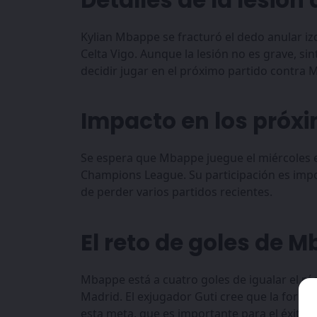
Detalles de la lesió
Kylian Mbappe se fracturó el dedo anular iz
Celta Vigo. Aunque la lesión no es grave, si
decidir jugar en el próximo partido contra 
Impacto en los próx
Se espera que Mbappe juegue el miércoles en
Champions League. Su participación es imp
de perder varios partidos recientes.
El reto de goles de 
Mbappe está a cuatro goles de igualar el ré
Madrid. El exjugador Guti cree que la forma
esta meta, que es importante para el éxito d