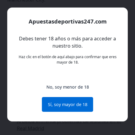
Alonso dijo que hay presión normal para los
entrenadores. Contó que habló con el presidente
Apuestasdeportivas247.com
Florentino Pérez sobre el camino del club.
Debes tener 18 años o más para acceder a
nuestro sitio.
Apoyo a Arbeloa
Haz clic en el botón de aquí abajo para confirmar que eres
Alonso elogió a Álvaro Arbeloa, entrenador del
mayor de 18.
equipo reserva. Dijo que Arbeloa hace un buen
trabajo y podría tener roles más grandes después.
No, soy menor de 18
Describió a Arbeloa como un entrenador capaz que
gana experiencia y confianza en el club.
Sí, soy mayor de 18
Araujo vuelve y el Barcelona gana la Supercopa
Arbeloa enfrenta problemas de lesiones en el
Real Madrid