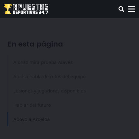
En esta página
Alonso mira prueba Alavés
Alonso habla de retos del equipo
Lesiones y jugadores disponibles
Hablar del futuro
Apoyo a Arbeloa