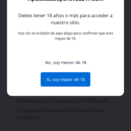
Ahora la atención está en el sorteo del lunes. Los
equipos miran hacia la gran final en Sevilla el 25 de
Debes tener 18 años o más para acceder a
abril.
nuestro sitio.
*Las imágenes son solo para fines ilustrativos.
Haz clic en el botón de aquí abajo para confirmar que eres
mayor de 18.
Últimas noticias
No, soy menor de 18
Araujo vuelve y el Barcelona gana la Supercopa
Arbeloa enfrenta problemas de lesiones en el
Sí, soy mayor de 18
Real Madrid
Barcelona avanza y Madrid queda fuera
Arbeloa toma el mando en el Real Madrid
El regreso de Cancelo al Barcelona tiene
problemas