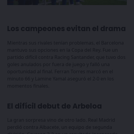
Los campeones evitan el drama
Mientras sus rivales tenían problemas, el Barcelona
mantuvo sus opciones en la Copa del Rey. Fue un
partido difícil contra Racing Santander, que tuvo dos
goles anulados por fuera de juego y falló una
oportunidad al final. Ferran Torres marcó en el
minuto 66 y Lamine Yamal aseguró el 2-0 en los
momentos finales.
El difícil debut de Arbeloa
La gran sorpresa vino de otro lado. Real Madrid
perdió contra Albacete, un equipo de segunda