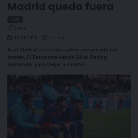
Madrid queda fuera
BLOG
Ana
16/01/2026
1 minuto
Real Madrid sufrió una salida inesperada del
torneo. El Barcelona venció 2-0 al Racing
Santander para llegar a cuartos.