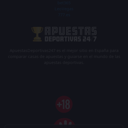
bet365
LeoVegas
777.es
ApuestasDeportivas247 es el mejor sitio en España para
comparar casas de apuestas y guiarse en el mundo de las
apuestas deportivas.