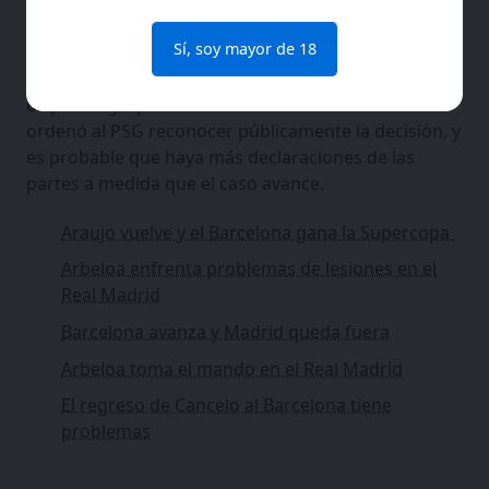
Próximos pasos
Sí, soy mayor de 18
La sentencia puede ser apelada, por lo que la
disputa legal podría continuar. El tribunal también
ordenó al PSG reconocer públicamente la decisión, y
es probable que haya más declaraciones de las
partes a medida que el caso avance.
Araujo vuelve y el Barcelona gana la Supercopa
Arbeloa enfrenta problemas de lesiones en el
Real Madrid
Barcelona avanza y Madrid queda fuera
Arbeloa toma el mando en el Real Madrid
El regreso de Cancelo al Barcelona tiene
problemas