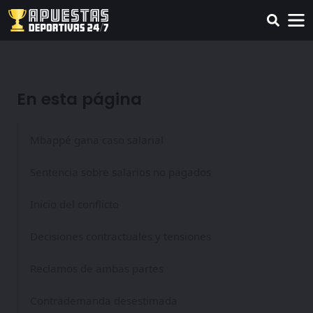
En esta página
Mbappé gana caso salarial
Sentencia sobre salarios no pagados
Inicio del conflicto
Decisiones contractuales y tensiones
Reclamos de ambas partes
Contrademanda desestimada